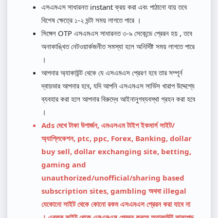
এসএমএস সাধারনত instant ক্রয় করা এবং পাঠানো যায় তবে
বিশেষ ক্ষেত্রে ১-২ ঘন্টা সময় লাগতে পারে ।
সিঙ্গেল OTP এসএমএস সাধারনত ৩-৯ সেকেন্ডে প্রেরন হয় , তবে
অনাকাঙ্খিত নেটওয়ার্কজনীত সমস্যা হলে অনির্দিষ্ট সময় লাগতে পারে
।
আপনার অ্যাকাউন্ট থেকে যে এসএমএস প্রেরণ হবে তার সম্পূর্ন
দ্বায়ভার আপনার হবে, যদি আপনি এসএমএস সার্ভিস খারাপ উদ্দেশ্যে
ব্যবহার করা হলে আপনার বিরুদ্ধে আইনানুগব্যবস্থা গ্রহন করা হবে
।
Ads দেখে টাকা উপার্জন, এমএলএম টাইপ ইকমার্স সাইট/
অ্যাপ্লিকেশন, ptc, ppc, Forex, Banking, dollar
buy sell, dollar exchanging site, betting,
gaming and
unauthorized/unofficial/sharing based
subscription sites, gambling অথবা illegal
যেকোনো সাইট থেকে কোনো রকম এসএমএস প্রেরন করা যাবে না
। এরকম সাইট থেকে এসএমএস প্রেরন করলে অ্যাকাউন্ট সাসপেন্ড