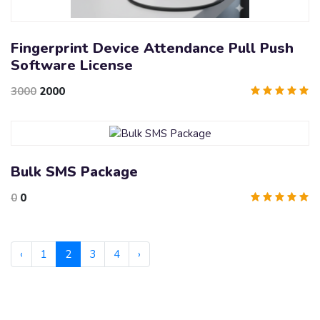
Fingerprint Device Attendance Pull Push
Software License
3000
2000
Bulk SMS Package
0
0
‹
1
2
3
4
›