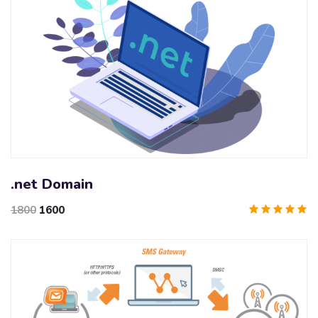
.net Domain
1800
1600