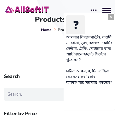
Products List
✕
❓
Home
Products
আপনার কিন্ডারগার্টেন, কওমী
মাদরাসা, স্কুল, কলেজ, কোচিং
সেন্টার, ট্রেনিং সেন্টারের জন্য
স্মার্ট ম্যানেজম্যান্ট সিস্টেম
খুঁজছেন?
সঠিক আয়-ব্যয়, ফি, হাজিরা,
Search
বেতনসহ সব হিসাব
ব্যবস্থাপনায় সমস্যায় পড়ছেন?
Filter by Price